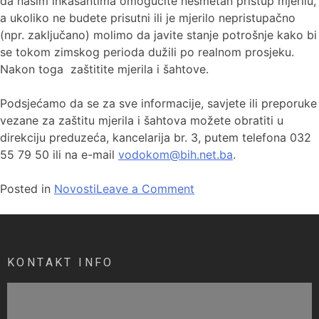
da našim inkasantima omogućite nesmetan pristup mjerilu,
a ukoliko ne budete prisutni ili je mjerilo nepristupačno
(npr. zaključano) molimo da javite stanje potrošnje kako bi
se tokom zimskog perioda dužili po realnom prosjeku.
Nakon toga zaštitite mjerila i šahtove.
Podsjećamo da se za sve informacije, savjete ili preporuke
vezane za zaštitu mjerila i šahtova možete obratiti u
direkciju preduzeća, kancelarija br. 3, putem telefona 032
55 79 50 ili na e-mail
vodokom@bih.net.ba
.
Posted in
Novosti
Leave a Comment
KONTAKT INFO