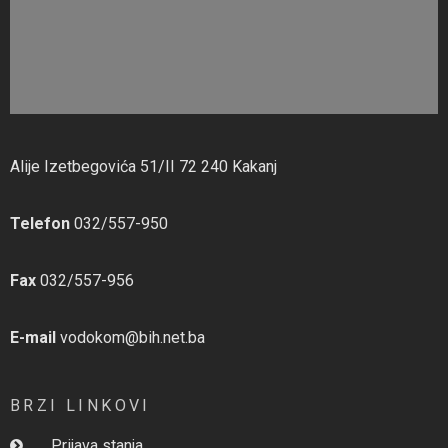
Alije Izetbegovića 51/II 72 240 Kakanj
Telefon
032/557-950
Fax
032/557-956
E-mail
vodokom@bih.net.ba
BRZI LINKOVI
Prijava stanja