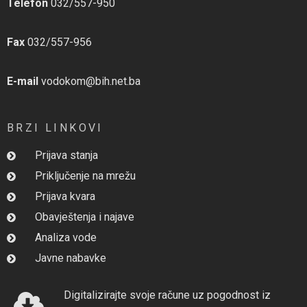
Telefon
032/557-950
Fax
032/557-956
E-mail
vodokom@bih.net.ba
BRZI LINKOVI
Prijava stanja
Priključenje na mrežu
Prijava kvara
Obavještenja i najave
Analiza vode
Javne nabavke
Digitalizirajte svoje račune uz pogodnost iz