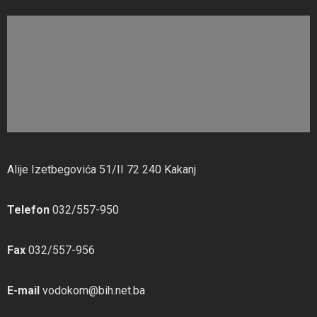
Alije Izetbegovića 51/II 72 240 Kakanj
Telefon
032/557-950
Fax
032/557-956
E-mail
vodokom@bih.net.ba