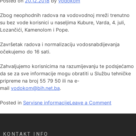
Posted on
20.12.2018
by
vodokom
Zbog neophodnih radova na vodovodnoj mreži trenutno
su bez vode korisnici u naseljima Kubure, Varda, 4. juli,
Lozančići, Kamenolom i Pope.
Završetak radova i normalizaciju vodosnabdijevanja
očekujemo do 16 sati.
Zahvaljujemo korisnicima na razumijevanju te podsjećamo
da se za sve informacije mogu obratiti u Službu tehničke
pripreme na broj 55 79 50 ili na e-
mail
vodokom@bih.net.ba
.
Posted in
Servisne informacije
Leave a Comment
KONTAKT INFO